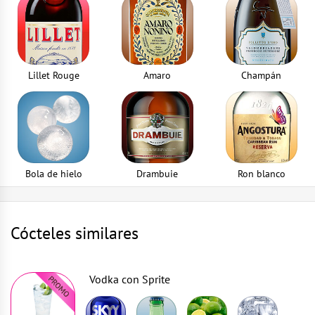
Pulverizador
1
parte
Lillet Rouge
Amaro
Champán
Bola de hielo
Drambuie
Ron blanco
Cócteles similares
Vodka con Sprite